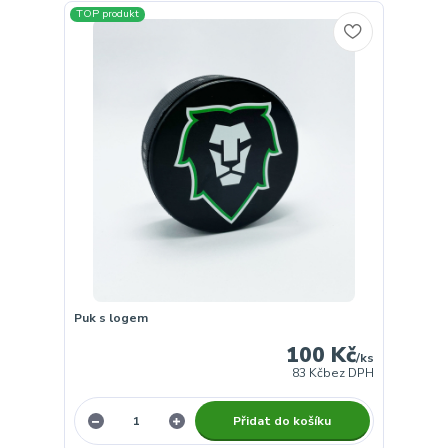
TOP produkt
Puk s logem
100 Kč
/
ks
83 Kč
bez DPH
Přidat do košíku