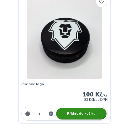
Puk bílé logo
100 Kč
/
ks
83 Kč
bez DPH
Přidat do košíku