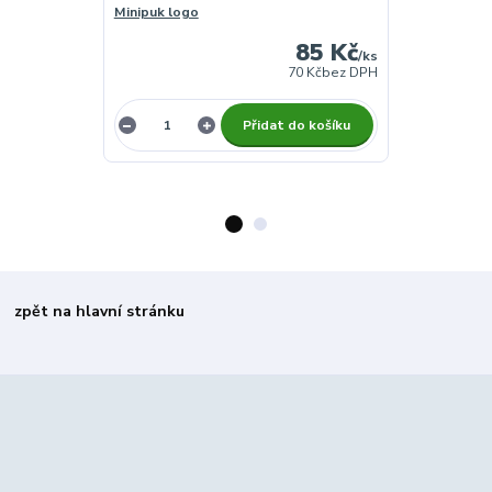
Minipuk logo
Puk s logem
85 Kč
/
ks
70 Kč
bez DPH
Přidat do košíku
zpět na hlavní stránku