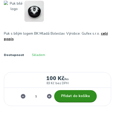
Puk s bílým logem BK Mladá Boleslav. Výrobce: Gufex s.r.o.
celý
popis
Dostupnost
Skladem
100 Kč
/
ks
83 Kč
bez DPH
Přidat do košíku