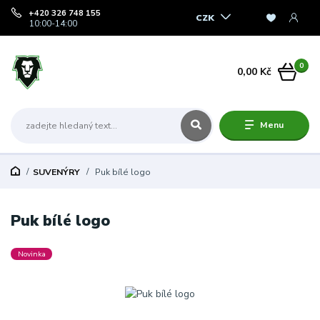
+420 326 748 155
CZK
10:00-14:00
0
0,00 Kč
Menu
SUVENÝRY
Puk bílé logo
Puk bílé logo
Novinka