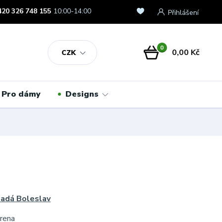
420 326 748 155
10:00-14:00
Přihlášení
0
0,00 Kč
CZK
Pro dámy
Designs
ladá Boleslav
rena