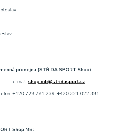
oleslav
eslav
(STŘÍDA SPORT Shop)
ail:
shop.mb@stridasport.cz
0 728 781 239, +420 321 022 381
PORT Shop MB: