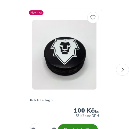
Novinka
Puk bílé logo
Minipuk logo
100 Kč
/
ks
83 Kč
bez DPH