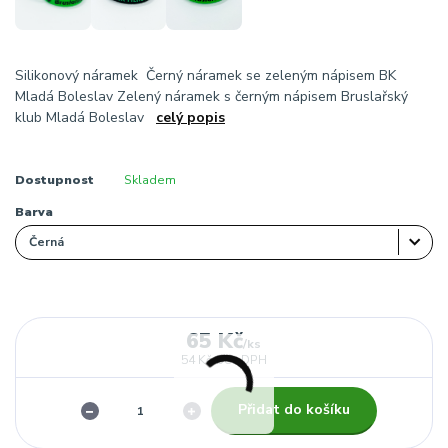
Silikonový náramek Černý náramek se zeleným nápisem BK
Mladá Boleslav Zelený náramek s černým nápisem Bruslařský
klub Mladá Boleslav
celý popis
Dostupnost
Skladem
Barva
65 Kč
/
ks
54 Kč
bez DPH
Přidat do košíku