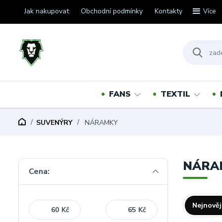
Jak nakupovat
Obchodní podmínky
Kontakty
Více
FANS
TEXTIL
SUVENÝRY
NÁRAMKY
NÁRA
Cena:
Nejnověj
Kč
Kč