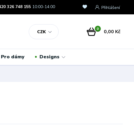
420 326 748 155
10:00-14:00
Přihlášení
0
0,00 Kč
CZK
Pro dámy
Designs