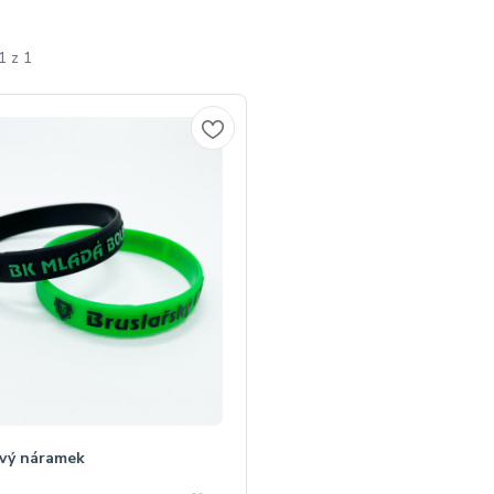
1 z 1
ový náramek