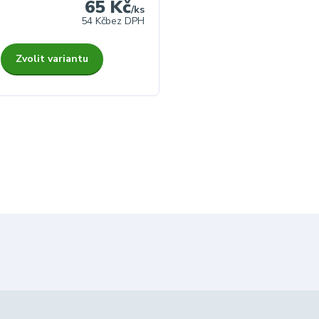
65 Kč
/
ks
54 Kč
bez DPH
Zvolit variantu