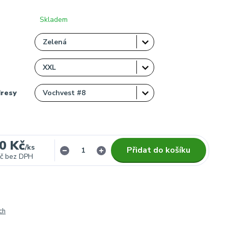
Skladem
dresy
0 Kč
/
ks
Přidat do košíku
č
bez DPH
ch