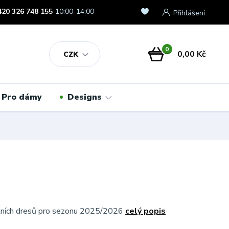
420 326 748 155
10:00-14:00
Přihlášení
0
0,00 Kč
CZK
Pro dámy
Designs
álních dresů pro sezonu 2025/2026
celý popis