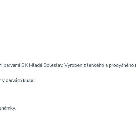
ými barvami BK Mladá Boleslav. Vyroben z lehkého a prodyšného 
t v barvách klubu.
oznámky.