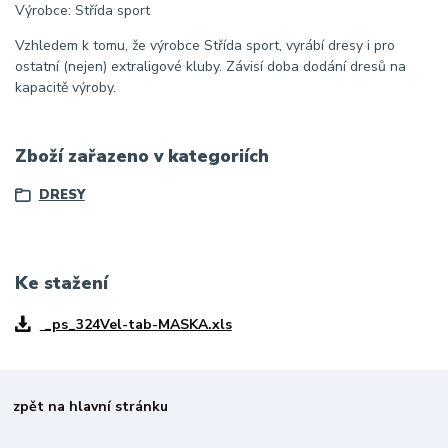
Výrobce: Střída sport
Vzhledem k tomu, že výrobce Střída sport, vyrábí dresy i pro
ostatní (nejen) extraligové kluby. Závisí doba dodání dresů na
kapacitě výroby.
Zboží zařazeno v kategoriích
DRESY
Ke stažení
_ps_324Vel-tab-MASKA.xls
zpět na hlavní stránku