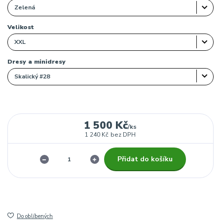
Velikost
Dresy a minidresy
1 500 Kč
/
ks
1 240 Kč
bez DPH
Přidat do košíku
Do oblíbených