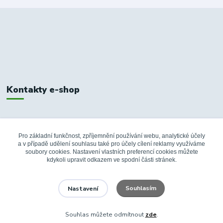
Kontakty e-shop
+420 326 748 155
10:00-14:00
Pro základní funkčnost, zpříjemnění používání webu, analytické účely
a v případě udělení souhlasu také pro účely cílení reklamy využíváme
info@fanshopbkboleslav.cz
soubory cookies. Nastavení vlastních preferencí cookies můžete
kdykoli upravit odkazem ve spodní části stránek.
Souhlasím
Nastavení
Souhlas můžete odmítnout
zde
.