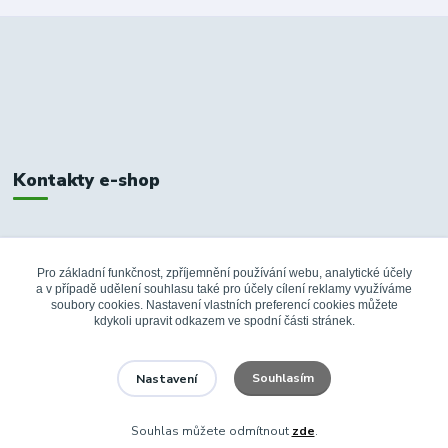
Kontakty e-shop
+420 326 748 155
10:00-14:00
Pro základní funkčnost, zpříjemnění používání webu, analytické účely
a v případě udělení souhlasu také pro účely cílení reklamy využíváme
info@fanshopbkboleslav.cz
soubory cookies. Nastavení vlastních preferencí cookies můžete
kdykoli upravit odkazem ve spodní části stránek.
Souhlasím
Nastavení
Souhlas můžete odmítnout
zde
.