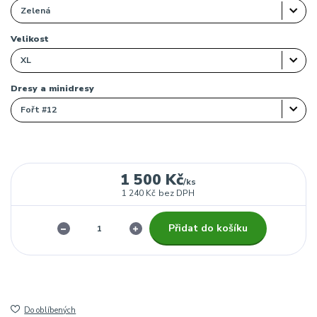
Velikost
Dresy a minidresy
1 500 Kč
/
ks
1 240 Kč
bez DPH
Přidat do košíku
Do oblíbených