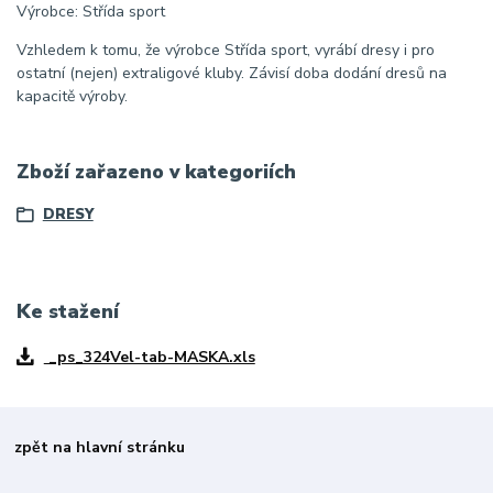
Výrobce: Střída sport
Vzhledem k tomu, že výrobce Střída sport, vyrábí dresy i pro
ostatní (nejen) extraligové kluby. Závisí doba dodání dresů na
kapacitě výroby.
Zboží zařazeno v kategoriích
DRESY
Ke stažení
_ps_324Vel-tab-MASKA.xls
zpět na hlavní stránku