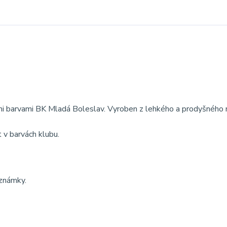
ými barvami BK Mladá Boleslav. Vyroben z lehkého a prodyšného 
t v barvách klubu.
oznámky.