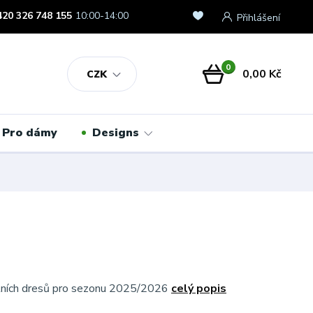
420 326 748 155
10:00-14:00
Přihlášení
0
0,00 Kč
CZK
Pro dámy
Designs
álních dresů pro sezonu 2025/2026
celý popis