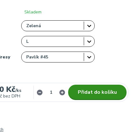
Skladem
dresy
0 Kč
/
ks
Přidat do košíku
č
bez DPH
ch