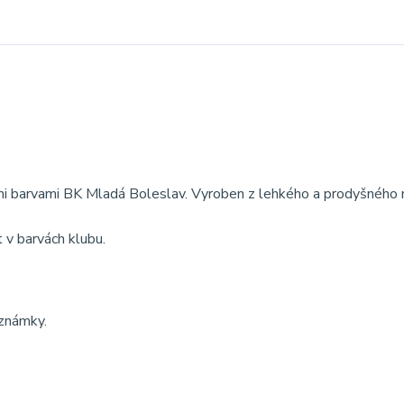
ými barvami BK Mladá Boleslav. Vyroben z lehkého a prodyšného 
t v barvách klubu.
oznámky.