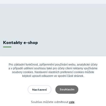
Kontakty e-shop
+420 326 748 155
10:00-14:00
Pro základní funkčnost, zpříjemnění používání webu, analytické účely
a v případě udělení souhlasu také pro účely cílení reklamy využíváme
info@fanshopbkboleslav.cz
soubory cookies. Nastavení vlastních preferencí cookies můžete
kdykoli upravit odkazem ve spodní části stránek.
Souhlasím
Nastavení
Souhlas můžete odmítnout
zde
.