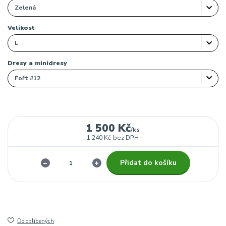
Velikost
Dresy a minidresy
1 500 Kč
/
ks
1 240 Kč
bez DPH
Přidat do košíku
Do oblíbených