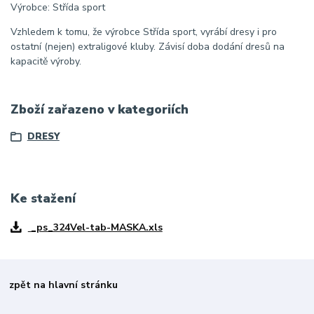
Výrobce: Střída sport
Vzhledem k tomu, že výrobce Střída sport, vyrábí dresy i pro
ostatní (nejen) extraligové kluby. Závisí doba dodání dresů na
kapacitě výroby.
Zboží zařazeno v kategoriích
DRESY
Ke stažení
_ps_324Vel-tab-MASKA.xls
zpět na hlavní stránku