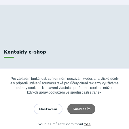
Kontakty e-shop
+420 326 748 155
10:00-14:00
Pro základní funkčnost, zpříjemnění používání webu, analytické účely
a v případě udělení souhlasu také pro účely cílení reklamy využíváme
info@fanshopbkboleslav.cz
soubory cookies. Nastavení vlastních preferencí cookies můžete
kdykoli upravit odkazem ve spodní části stránek.
Souhlasím
Nastavení
Souhlas můžete odmítnout
zde
.