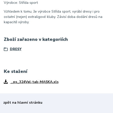
Výrobce: Střída sport
Vzhledem k tomu, že výrobce Střída sport, vyrábí dresy i pro
ostatní (nejen) extraligové kluby. Závisí doba dodání dresů na
kapacitě výroby.
Zboží zařazeno v kategoriích
DRESY
Ke stažení
_ps_324Vel-tab-MASKA.xls
zpět na hlavní stránku