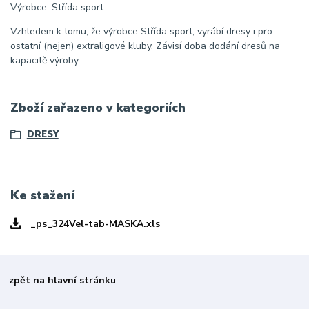
Výrobce: Střída sport
Vzhledem k tomu, že výrobce Střída sport, vyrábí dresy i pro
ostatní (nejen) extraligové kluby. Závisí doba dodání dresů na
kapacitě výroby.
Zboží zařazeno v kategoriích
DRESY
Ke stažení
_ps_324Vel-tab-MASKA.xls
zpět na hlavní stránku