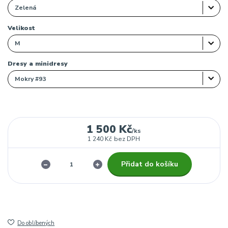
Velikost
Dresy a minidresy
1 500 Kč
/
ks
1 240 Kč
bez DPH
Přidat do košíku
Do oblíbených