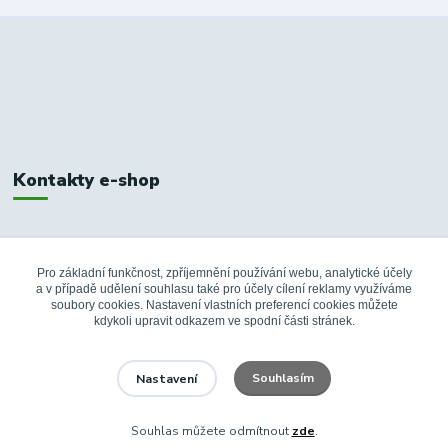
Kontakty e-shop
+420 326 748 155
10:00-14:00
Pro základní funkčnost, zpříjemnění používání webu, analytické účely
a v případě udělení souhlasu také pro účely cílení reklamy využíváme
info@fanshopbkboleslav.cz
soubory cookies. Nastavení vlastních preferencí cookies můžete
kdykoli upravit odkazem ve spodní části stránek.
Souhlasím
Nastavení
Souhlas můžete odmítnout
zde
.