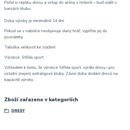
Pořiď si repliku dresu a vstup do arény s hrdostí – buď vidět v
barvách klubu.
Doba výroby je minimálně 14 dní.
Pokud se v nabídce neobjevuje daný hráč, vyplňte jej do
poznámky.
Tabulka velikostí ke stažení.
Výrobce: Střída sport
Vzhledem k tomu, že výrobce Střída sport, vyrábí dresy i pro
ostatní (nejen) extraligové kluby. Závisí doba dodání dresů na
kapacitě výroby.
Zboží zařazeno v kategoriích
DRESY