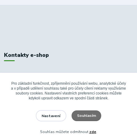
Kontakty e-shop
+420 326 748 155
10:00-14:00
Pro základní funkčnost, zpříjemnění používání webu, analytické účely
a v případě udělení souhlasu také pro účely cílení reklamy využíváme
info@fanshopbkboleslav.cz
soubory cookies. Nastavení vlastních preferencí cookies můžete
kdykoli upravit odkazem ve spodní části stránek.
Souhlasím
Nastavení
Souhlas můžete odmítnout
zde
.