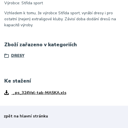
Výrobce: Střída sport
Vzhledem k tomu, že výrobce Střída sport, vyrábí dresy i pro
ostatní (nejen) extraligové kluby. Závisí doba dodání dresů na
kapacitě výroby.
Zboží zařazeno v kategoriích
DRESY
Ke stažení
_ps_324Vel-tab-MASKA.xls
zpět na hlavní stránku