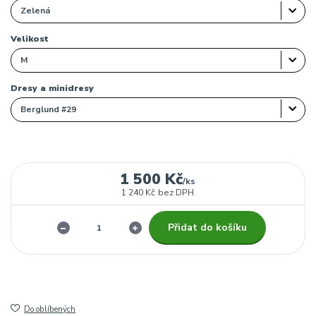
Velikost
Dresy a minidresy
1 500 Kč
/
ks
1 240 Kč
bez DPH
Přidat do košíku
Do oblíbených