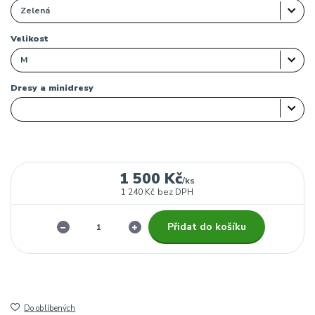
Velikost
Dresy a minidresy
1 500 Kč
/
ks
1 240 Kč
bez DPH
Přidat do košíku
Do oblíbených