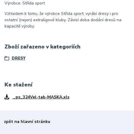
Výrobce: Střída sport
Vzhledem k tomu, že výrobce Střída sport, vyrábí dresy i pro
ostatní (nejen) extraligové kluby. Závisí doba dodání dresů na
kapacitě výroby.
Zboží zařazeno v kategoriích
DRESY
Ke stažení
_ps_324Vel-tab-MASKA.xls
zpět na hlavní stránku