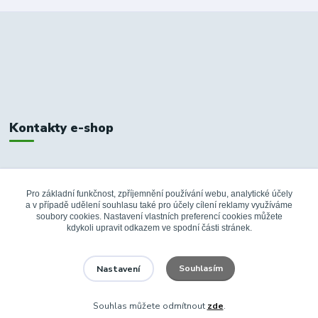
Kontakty e-shop
+420 326 748 155
10:00-14:00
Pro základní funkčnost, zpříjemnění používání webu, analytické účely
a v případě udělení souhlasu také pro účely cílení reklamy využíváme
info@fanshopbkboleslav.cz
soubory cookies. Nastavení vlastních preferencí cookies můžete
kdykoli upravit odkazem ve spodní části stránek.
Souhlasím
Nastavení
Souhlas můžete odmítnout
zde
.