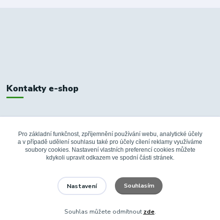
Kontakty e-shop
+420 326 748 155
10:00-14:00
Pro základní funkčnost, zpříjemnění používání webu, analytické účely
a v případě udělení souhlasu také pro účely cílení reklamy využíváme
info@fanshopbkboleslav.cz
soubory cookies. Nastavení vlastních preferencí cookies můžete
kdykoli upravit odkazem ve spodní části stránek.
Souhlasím
Nastavení
Souhlas můžete odmítnout
zde
.