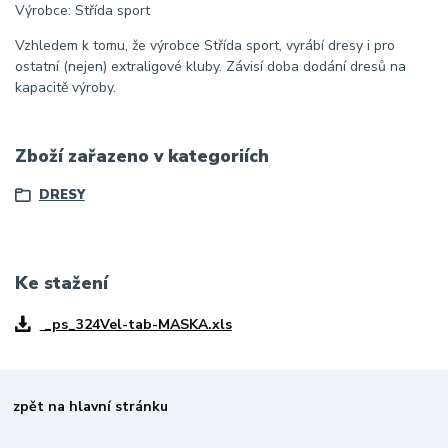
Výrobce: Střída sport
Vzhledem k tomu, že výrobce Střída sport, vyrábí dresy i pro
ostatní (nejen) extraligové kluby. Závisí doba dodání dresů na
kapacitě výroby.
Zboží zařazeno v kategoriích
DRESY
Ke stažení
_ps_324Vel-tab-MASKA.xls
zpět na hlavní stránku