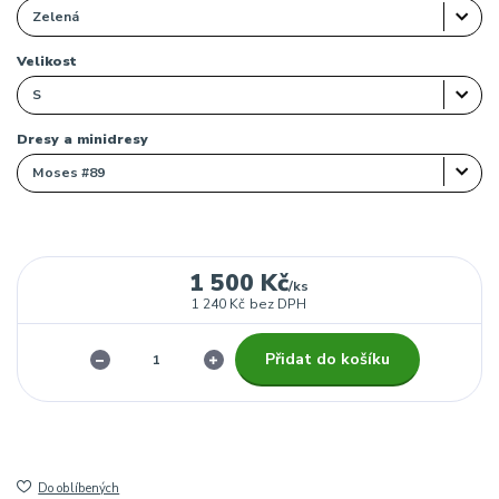
Velikost
Dresy a minidresy
1 500 Kč
/
ks
1 240 Kč
bez DPH
Přidat do košíku
Do oblíbených