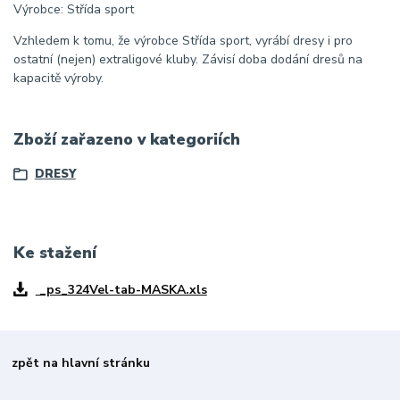
Výrobce: Střída sport
Vzhledem k tomu, že výrobce Střída sport, vyrábí dresy i pro
ostatní (nejen) extraligové kluby. Závisí doba dodání dresů na
kapacitě výroby.
Zboží zařazeno v kategoriích
DRESY
Ke stažení
_ps_324Vel-tab-MASKA.xls
zpět na hlavní stránku