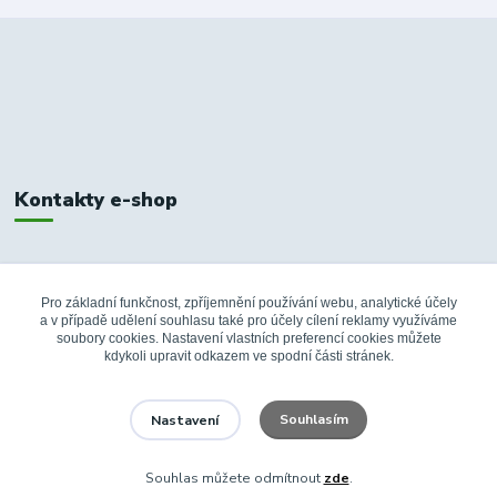
Kontakty e-shop
+420 326 748 155
10:00-14:00
Pro základní funkčnost, zpříjemnění používání webu, analytické účely
a v případě udělení souhlasu také pro účely cílení reklamy využíváme
info@fanshopbkboleslav.cz
soubory cookies. Nastavení vlastních preferencí cookies můžete
kdykoli upravit odkazem ve spodní části stránek.
Souhlasím
Nastavení
Souhlas můžete odmítnout
zde
.