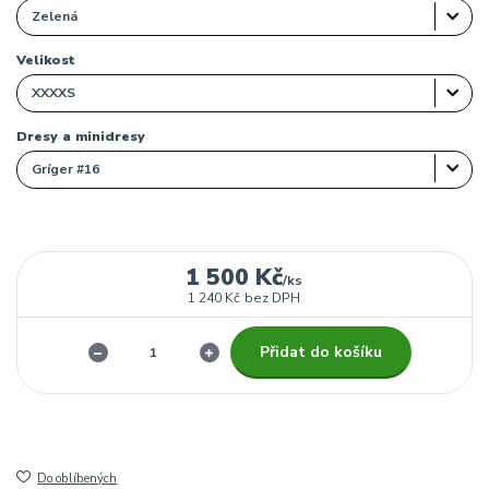
Velikost
Dresy a minidresy
1 500 Kč
/
ks
1 240 Kč
bez DPH
Přidat do košíku
Do oblíbených