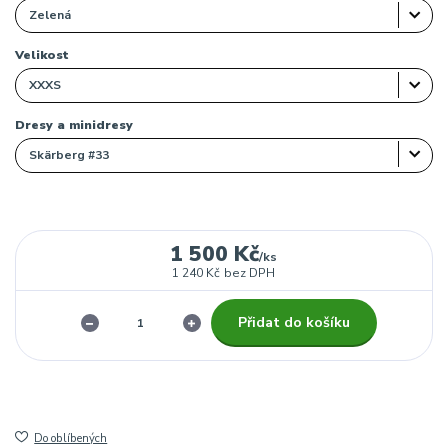
Velikost
Dresy a minidresy
1 500 Kč
/
ks
1 240 Kč
bez DPH
Přidat do košíku
Do oblíbených