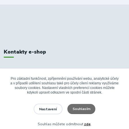
Kontakty e-shop
+420 326 748 155
10:00-14:00
Pro základní funkčnost, zpříjemnění používání webu, analytické účely
a v případě udělení souhlasu také pro účely cílení reklamy využíváme
info@fanshopbkboleslav.cz
soubory cookies. Nastavení vlastních preferencí cookies můžete
kdykoli upravit odkazem ve spodní části stránek.
Souhlasím
Nastavení
Souhlas můžete odmítnout
zde
.