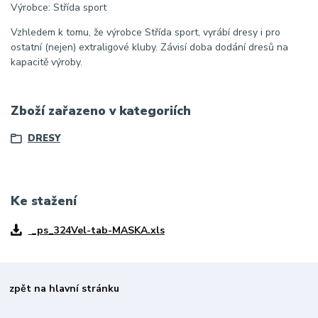
Výrobce: Střída sport
Vzhledem k tomu, že výrobce Střída sport, vyrábí dresy i pro
ostatní (nejen) extraligové kluby. Závisí doba dodání dresů na
kapacitě výroby.
Zboží zařazeno v kategoriích
DRESY
Ke stažení
_ps_324Vel-tab-MASKA.xls
zpět na hlavní stránku