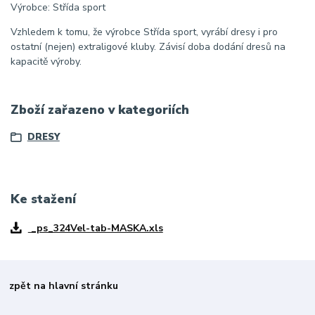
Výrobce: Střída sport
Vzhledem k tomu, že výrobce Střída sport, vyrábí dresy i pro
ostatní (nejen) extraligové kluby. Závisí doba dodání dresů na
kapacitě výroby.
Zboží zařazeno v kategoriích
DRESY
Ke stažení
_ps_324Vel-tab-MASKA.xls
zpět na hlavní stránku