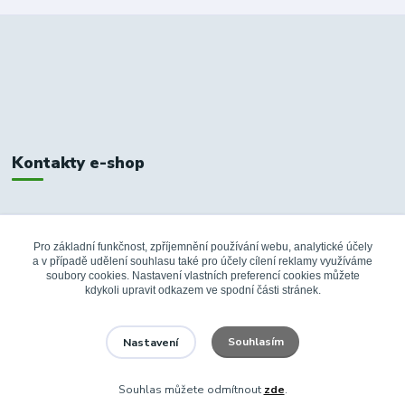
Kontakty e-shop
+420 326 748 155
10:00-14:00
Pro základní funkčnost, zpříjemnění používání webu, analytické účely
a v případě udělení souhlasu také pro účely cílení reklamy využíváme
info@fanshopbkboleslav.cz
soubory cookies. Nastavení vlastních preferencí cookies můžete
kdykoli upravit odkazem ve spodní části stránek.
Souhlasím
Nastavení
Souhlas můžete odmítnout
zde
.