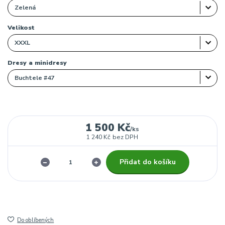
Velikost
Dresy a minidresy
1 500 Kč
/
ks
1 240 Kč
bez DPH
Přidat do košíku
Do oblíbených