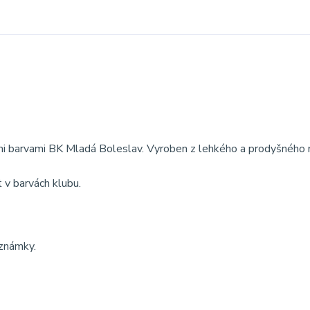
ými barvami BK Mladá Boleslav. Vyroben z lehkého a prodyšného 
t v barvách klubu.
oznámky.