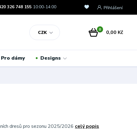
420 326 748 155
10:00-14:00
Přihlášení
0
0,00 Kč
CZK
Pro dámy
Designs
álních dresů pro sezonu 2025/2026
celý popis