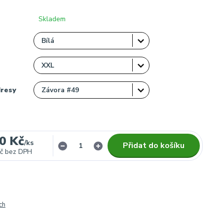
Skladem
dresy
0 Kč
/
ks
Přidat do košíku
č
bez DPH
ch