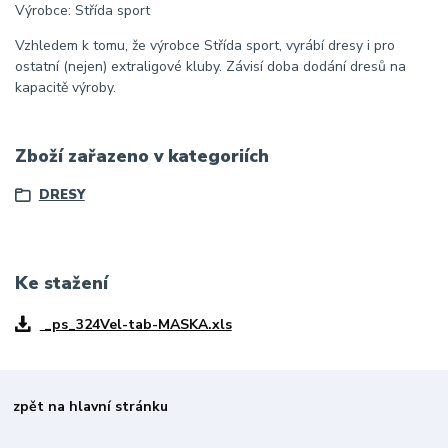
Výrobce: Střída sport
Vzhledem k tomu, že výrobce Střída sport, vyrábí dresy i pro
ostatní (nejen) extraligové kluby. Závisí doba dodání dresů na
kapacitě výroby.
Zboží zařazeno v kategoriích
DRESY
Ke stažení
_ps_324Vel-tab-MASKA.xls
zpět na hlavní stránku