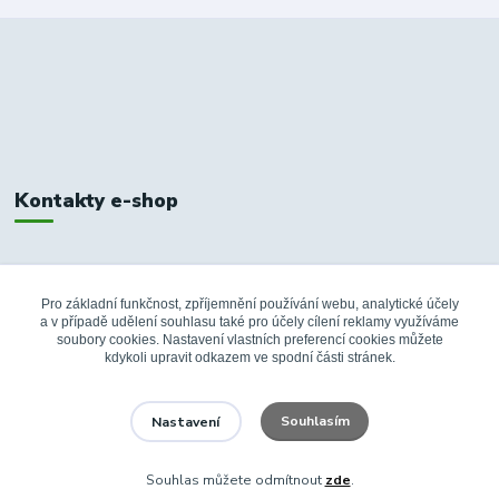
Kontakty e-shop
+420 326 748 155
10:00-14:00
Pro základní funkčnost, zpříjemnění používání webu, analytické účely
a v případě udělení souhlasu také pro účely cílení reklamy využíváme
info@fanshopbkboleslav.cz
soubory cookies. Nastavení vlastních preferencí cookies můžete
kdykoli upravit odkazem ve spodní části stránek.
Souhlasím
Nastavení
Souhlas můžete odmítnout
zde
.