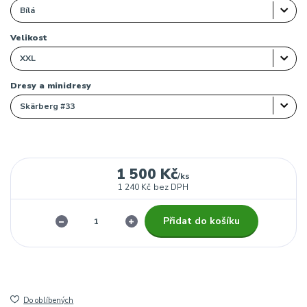
Velikost
Dresy a minidresy
1 500 Kč
/
ks
1 240 Kč
bez DPH
Přidat do košíku
Do oblíbených