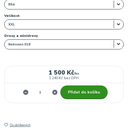
Velikost
Dresy a minidresy
1 500 Kč
/
ks
1 240 Kč
bez DPH
Přidat do košíku
Do oblíbených