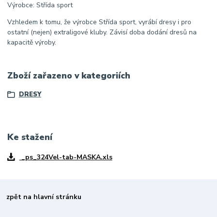
Výrobce: Střída sport
Vzhledem k tomu, že výrobce Střída sport, vyrábí dresy i pro
ostatní (nejen) extraligové kluby. Závisí doba dodání dresů na
kapacitě výroby.
Zboží zařazeno v kategoriích
DRESY
Ke stažení
_ps_324Vel-tab-MASKA.xls
zpět na hlavní stránku