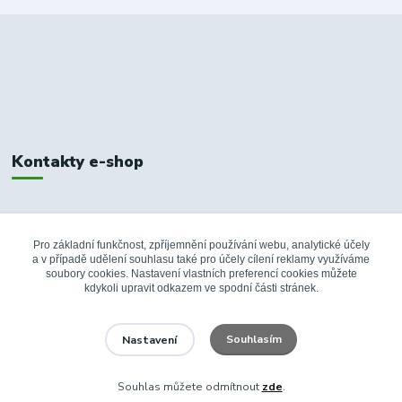
Kontakty e-shop
+420 326 748 155
10:00-14:00
Pro základní funkčnost, zpříjemnění používání webu, analytické účely
a v případě udělení souhlasu také pro účely cílení reklamy využíváme
info@fanshopbkboleslav.cz
soubory cookies. Nastavení vlastních preferencí cookies můžete
kdykoli upravit odkazem ve spodní části stránek.
Souhlasím
Nastavení
Souhlas můžete odmítnout
zde
.