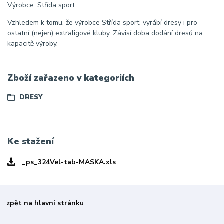
Výrobce: Střída sport
Vzhledem k tomu, že výrobce Střída sport, vyrábí dresy i pro
ostatní (nejen) extraligové kluby. Závisí doba dodání dresů na
kapacitě výroby.
Zboží zařazeno v kategoriích
DRESY
Ke stažení
_ps_324Vel-tab-MASKA.xls
zpět na hlavní stránku