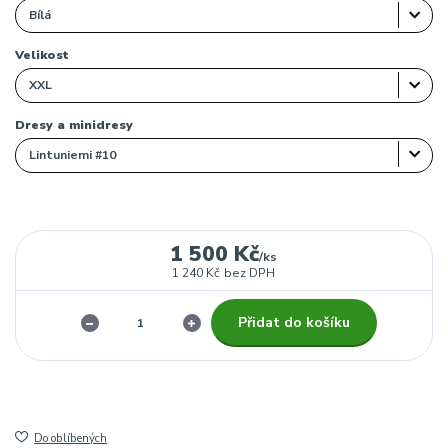
Velikost
Dresy a minidresy
1 500 Kč
/
ks
1 240 Kč
bez DPH
Přidat do košíku
Do oblíbených