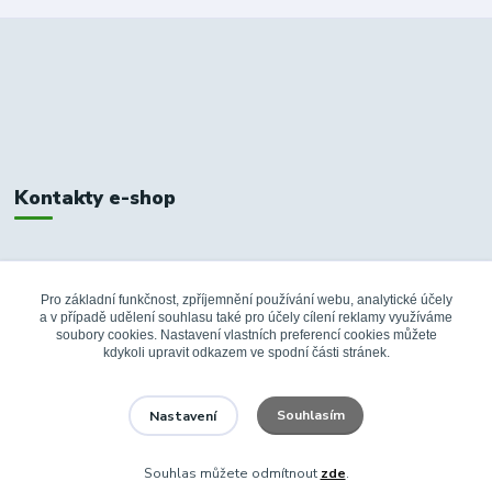
Kontakty e-shop
+420 326 748 155
10:00-14:00
Pro základní funkčnost, zpříjemnění používání webu, analytické účely
a v případě udělení souhlasu také pro účely cílení reklamy využíváme
info@fanshopbkboleslav.cz
soubory cookies. Nastavení vlastních preferencí cookies můžete
kdykoli upravit odkazem ve spodní části stránek.
Souhlasím
Nastavení
Souhlas můžete odmítnout
zde
.