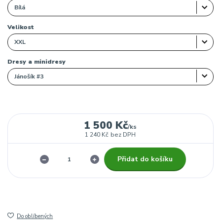
Velikost
Dresy a minidresy
1 500 Kč
/
ks
1 240 Kč
bez DPH
Přidat do košíku
Do oblíbených