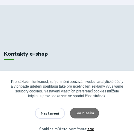
Kontakty e-shop
+420 326 748 155
10:00-14:00
Pro základní funkčnost, zpříjemnění používání webu, analytické účely
a v případě udělení souhlasu také pro účely cílení reklamy využíváme
info@fanshopbkboleslav.cz
soubory cookies. Nastavení vlastních preferencí cookies můžete
kdykoli upravit odkazem ve spodní části stránek.
Souhlasím
Nastavení
Souhlas můžete odmítnout
zde
.