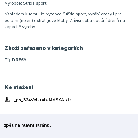
Výrobce: Střída sport
Vzhledem k tomu, že výrobce Střída sport, vyrábí dresy i pro
ostatní (nejen) extraligové kluby. Závisí doba dodání dresů na
kapacitě výroby.
Zboží zařazeno v kategoriích
DRESY
Ke stažení
_ps_324Vel-tab-MASKA.xls
zpět na hlavní stránku