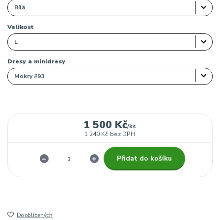
Velikost
Dresy a minidresy
1 500 Kč
/
ks
1 240 Kč
bez DPH
Přidat do košíku
Do oblíbených