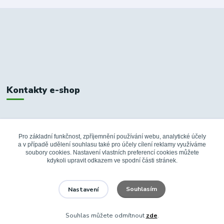
Kontakty e-shop
+420 326 748 155
10:00-14:00
Pro základní funkčnost, zpříjemnění používání webu, analytické účely
a v případě udělení souhlasu také pro účely cílení reklamy využíváme
info@fanshopbkboleslav.cz
soubory cookies. Nastavení vlastních preferencí cookies můžete
kdykoli upravit odkazem ve spodní části stránek.
Souhlasím
Nastavení
Souhlas můžete odmítnout
zde
.