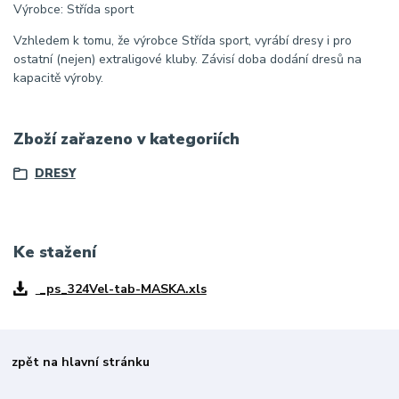
Výrobce: Střída sport
Vzhledem k tomu, že výrobce Střída sport, vyrábí dresy i pro
ostatní (nejen) extraligové kluby. Závisí doba dodání dresů na
kapacitě výroby.
Zboží zařazeno v kategoriích
DRESY
Ke stažení
_ps_324Vel-tab-MASKA.xls
zpět na hlavní stránku