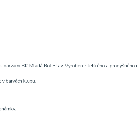
ými barvami BK Mladá Boleslav. Vyroben z lehkého a prodyšného 
t v barvách klubu.
oznámky.