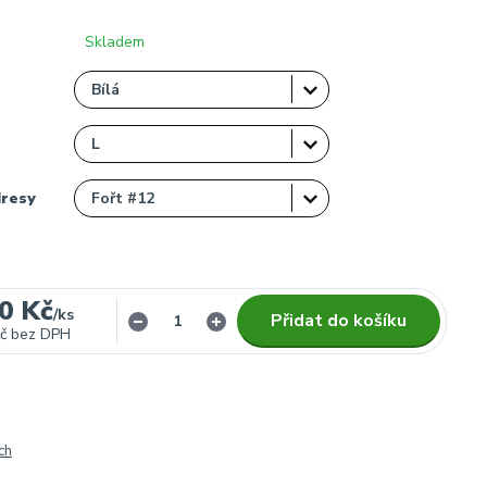
Skladem
dresy
0 Kč
/
ks
Přidat do košíku
č
bez DPH
ch