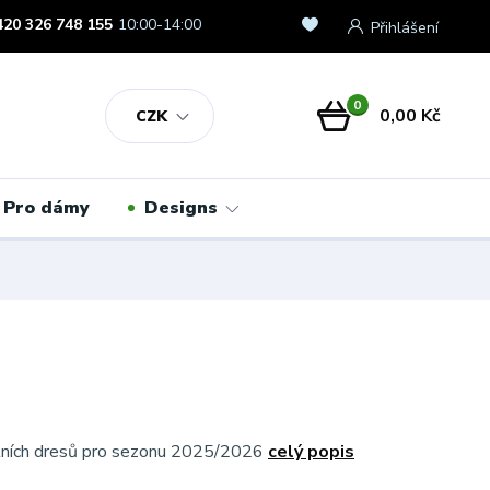
420 326 748 155
10:00-14:00
Přihlášení
0
0,00 Kč
CZK
Pro dámy
Designs
álních dresů pro sezonu 2025/2026
celý popis