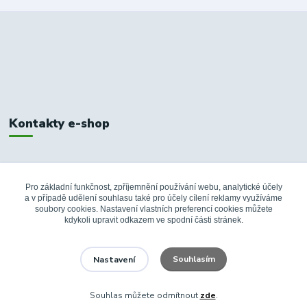
Kontakty e-shop
+420 326 748 155
10:00-14:00
Pro základní funkčnost, zpříjemnění používání webu, analytické účely
a v případě udělení souhlasu také pro účely cílení reklamy využíváme
info@fanshopbkboleslav.cz
soubory cookies. Nastavení vlastních preferencí cookies můžete
kdykoli upravit odkazem ve spodní části stránek.
Souhlasím
Nastavení
Souhlas můžete odmítnout
zde
.