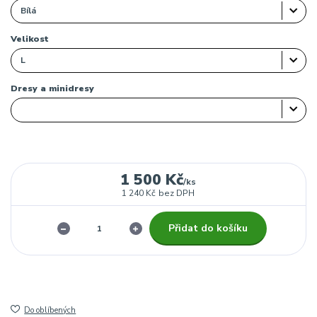
Velikost
Dresy a minidresy
1 500 Kč
/
ks
1 240 Kč
bez DPH
Přidat do košíku
Do oblíbených