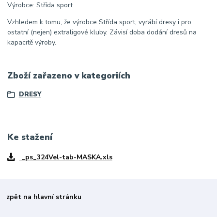
Výrobce: Střída sport
Vzhledem k tomu, že výrobce Střída sport, vyrábí dresy i pro
ostatní (nejen) extraligové kluby. Závisí doba dodání dresů na
kapacitě výroby.
Zboží zařazeno v kategoriích
DRESY
Ke stažení
_ps_324Vel-tab-MASKA.xls
zpět na hlavní stránku