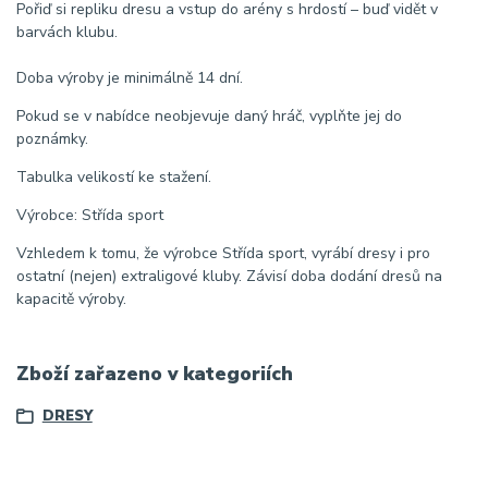
Pořiď si repliku dresu a vstup do arény s hrdostí – buď vidět v
barvách klubu.
Doba výroby je minimálně 14 dní.
Pokud se v nabídce neobjevuje daný hráč, vyplňte jej do
poznámky.
Tabulka velikostí ke stažení.
Výrobce: Střída sport
Vzhledem k tomu, že výrobce Střída sport, vyrábí dresy i pro
ostatní (nejen) extraligové kluby. Závisí doba dodání dresů na
kapacitě výroby.
Zboží zařazeno v kategoriích
DRESY