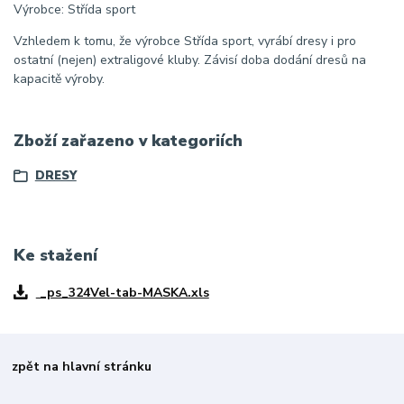
Výrobce: Střída sport
Vzhledem k tomu, že výrobce Střída sport, vyrábí dresy i pro
ostatní (nejen) extraligové kluby. Závisí doba dodání dresů na
kapacitě výroby.
Zboží zařazeno v kategoriích
DRESY
Ke stažení
_ps_324Vel-tab-MASKA.xls
zpět na hlavní stránku