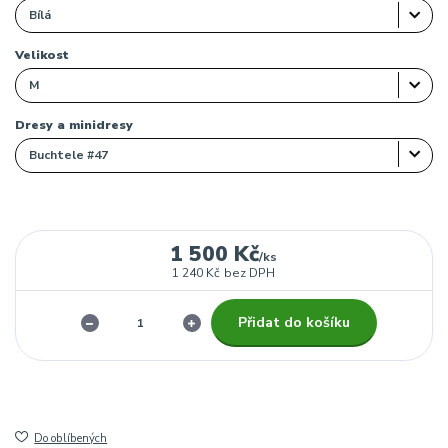
Velikost
Dresy a minidresy
1 500 Kč
/
ks
1 240 Kč
bez DPH
Přidat do košíku
Do oblíbených