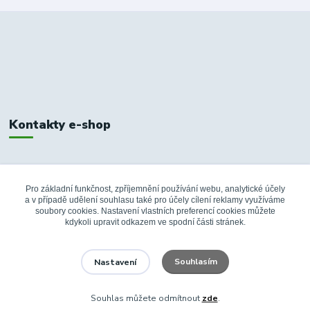
Kontakty e-shop
+420 326 748 155
10:00-14:00
Pro základní funkčnost, zpříjemnění používání webu, analytické účely
a v případě udělení souhlasu také pro účely cílení reklamy využíváme
info@fanshopbkboleslav.cz
soubory cookies. Nastavení vlastních preferencí cookies můžete
kdykoli upravit odkazem ve spodní části stránek.
Souhlasím
Nastavení
Souhlas můžete odmítnout
zde
.