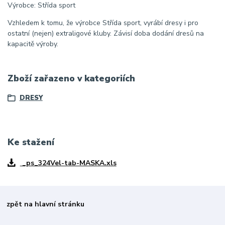
Výrobce: Střída sport
Vzhledem k tomu, že výrobce Střída sport, vyrábí dresy i pro
ostatní (nejen) extraligové kluby. Závisí doba dodání dresů na
kapacitě výroby.
Zboží zařazeno v kategoriích
DRESY
Ke stažení
_ps_324Vel-tab-MASKA.xls
zpět na hlavní stránku