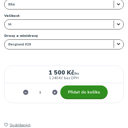
Velikost
Dresy a minidresy
1 500 Kč
/
ks
1 240 Kč
bez DPH
Přidat do košíku
Do oblíbených