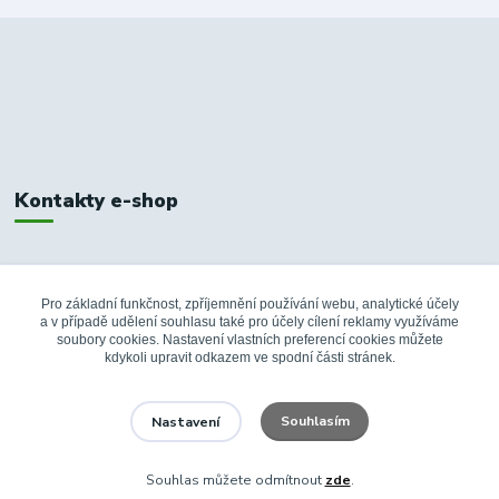
Kontakty e-shop
+420 326 748 155
10:00-14:00
Pro základní funkčnost, zpříjemnění používání webu, analytické účely
a v případě udělení souhlasu také pro účely cílení reklamy využíváme
info@fanshopbkboleslav.cz
soubory cookies. Nastavení vlastních preferencí cookies můžete
kdykoli upravit odkazem ve spodní části stránek.
Souhlasím
Nastavení
Souhlas můžete odmítnout
zde
.