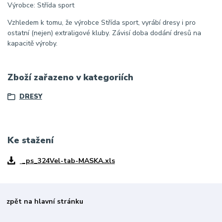
Výrobce: Střída sport
Vzhledem k tomu, že výrobce Střída sport, vyrábí dresy i pro
ostatní (nejen) extraligové kluby. Závisí doba dodání dresů na
kapacitě výroby.
Zboží zařazeno v kategoriích
DRESY
Ke stažení
_ps_324Vel-tab-MASKA.xls
zpět na hlavní stránku