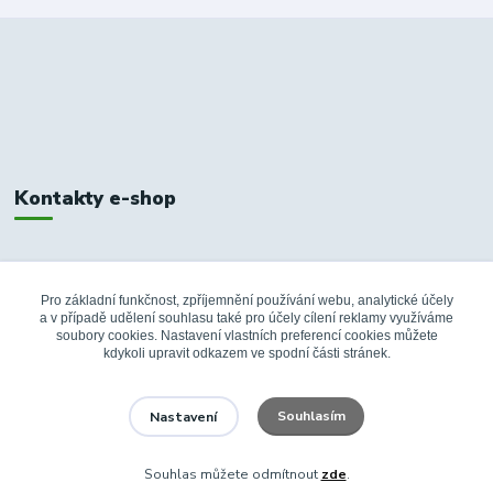
Kontakty e-shop
+420 326 748 155
10:00-14:00
Pro základní funkčnost, zpříjemnění používání webu, analytické účely
a v případě udělení souhlasu také pro účely cílení reklamy využíváme
info@fanshopbkboleslav.cz
soubory cookies. Nastavení vlastních preferencí cookies můžete
kdykoli upravit odkazem ve spodní části stránek.
Souhlasím
Nastavení
Souhlas můžete odmítnout
zde
.