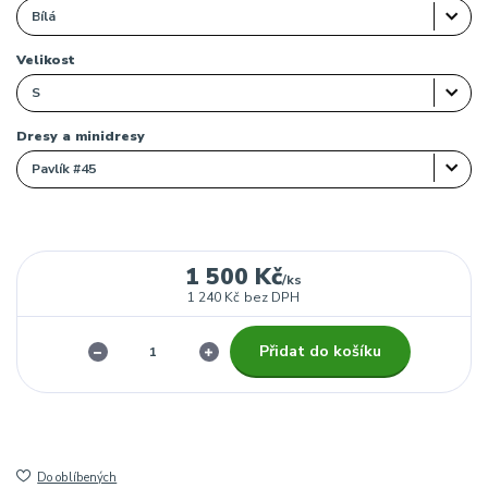
Velikost
Dresy a minidresy
1 500 Kč
/
ks
1 240 Kč
bez DPH
Přidat do košíku
Do oblíbených