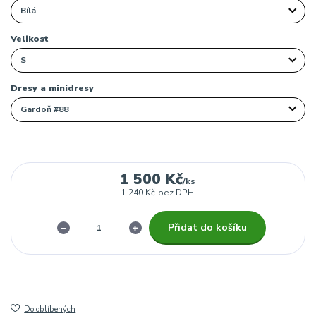
Velikost
Dresy a minidresy
1 500 Kč
/
ks
1 240 Kč
bez DPH
Přidat do košíku
Do oblíbených