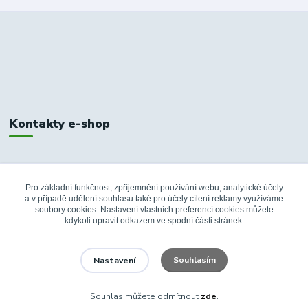
Kontakty e-shop
+420 326 748 155
10:00-14:00
Pro základní funkčnost, zpříjemnění používání webu, analytické účely
a v případě udělení souhlasu také pro účely cílení reklamy využíváme
info@fanshopbkboleslav.cz
soubory cookies. Nastavení vlastních preferencí cookies můžete
kdykoli upravit odkazem ve spodní části stránek.
Souhlasím
Nastavení
Souhlas můžete odmítnout
zde
.