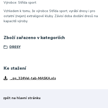
Výrobce: Střída sport
Vzhledem k tomu, že výrobce Střída sport, vyrábí dresy i pro
ostatní (nejen) extraligové kluby. Závisí doba dodání dresů na
kapacitě výroby.
Zboží zařazeno v kategoriích
DRESY
Ke stažení
_ps_324Vel-tab-MASKA.xls
zpět na hlavní stránku