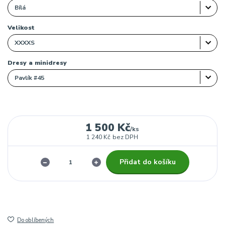
Velikost
Dresy a minidresy
1 500 Kč
/
ks
1 240 Kč
bez DPH
Přidat do košíku
Do oblíbených