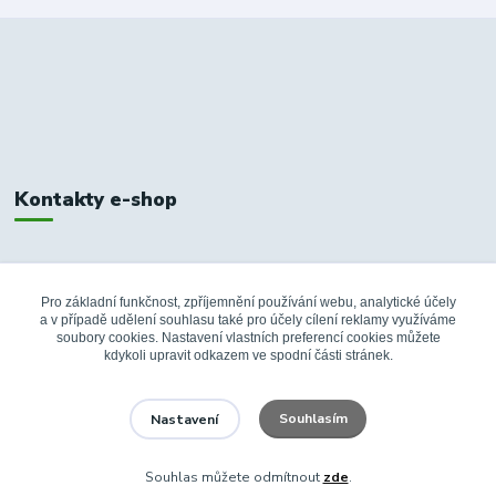
Kontakty e-shop
+420 326 748 155
10:00-14:00
Pro základní funkčnost, zpříjemnění používání webu, analytické účely
a v případě udělení souhlasu také pro účely cílení reklamy využíváme
info@fanshopbkboleslav.cz
soubory cookies. Nastavení vlastních preferencí cookies můžete
kdykoli upravit odkazem ve spodní části stránek.
Souhlasím
Nastavení
Souhlas můžete odmítnout
zde
.