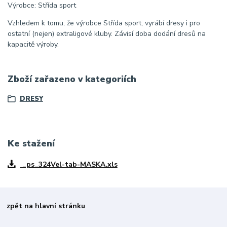
Výrobce: Střída sport
Vzhledem k tomu, že výrobce Střída sport, vyrábí dresy i pro
ostatní (nejen) extraligové kluby. Závisí doba dodání dresů na
kapacitě výroby.
Zboží zařazeno v kategoriích
DRESY
Ke stažení
_ps_324Vel-tab-MASKA.xls
zpět na hlavní stránku