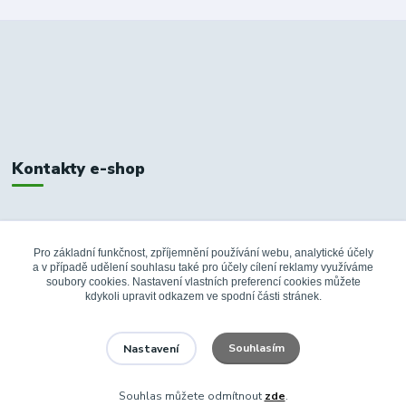
Kontakty e-shop
+420 326 748 155
10:00-14:00
Pro základní funkčnost, zpříjemnění používání webu, analytické účely
a v případě udělení souhlasu také pro účely cílení reklamy využíváme
info@fanshopbkboleslav.cz
soubory cookies. Nastavení vlastních preferencí cookies můžete
kdykoli upravit odkazem ve spodní části stránek.
Souhlasím
Nastavení
Souhlas můžete odmítnout
zde
.