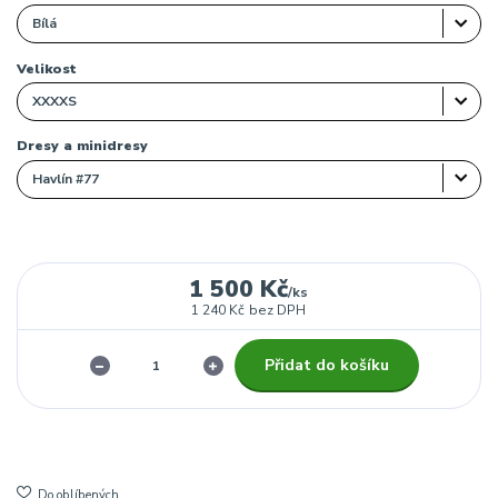
Velikost
Dresy a minidresy
1 500 Kč
/
ks
1 240 Kč
bez DPH
Přidat do košíku
Do oblíbených