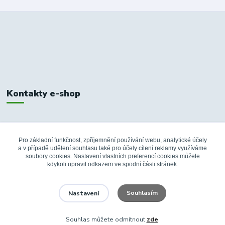
Kontakty e-shop
+420 326 748 155
10:00-14:00
Pro základní funkčnost, zpříjemnění používání webu, analytické účely
a v případě udělení souhlasu také pro účely cílení reklamy využíváme
info@fanshopbkboleslav.cz
soubory cookies. Nastavení vlastních preferencí cookies můžete
kdykoli upravit odkazem ve spodní části stránek.
Souhlasím
Nastavení
Souhlas můžete odmítnout
zde
.