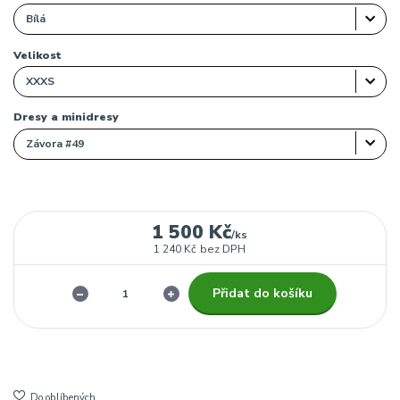
Velikost
Dresy a minidresy
1 500 Kč
/
ks
1 240 Kč
bez DPH
Přidat do košíku
Do oblíbených