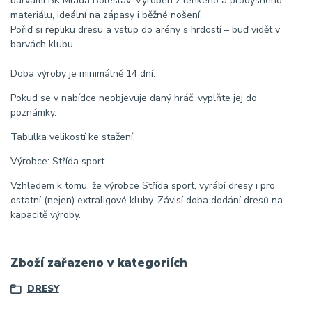
barvami BK Mladá Boleslav. Vyroben z lehkého a prodyšného
materiálu, ideální na zápasy i běžné nošení.
Pořiď si repliku dresu a vstup do arény s hrdostí – buď vidět v
barvách klubu.
Doba výroby je minimálně 14 dní.
Pokud se v nabídce neobjevuje daný hráč, vyplňte jej do
poznámky.
Tabulka velikostí ke stažení.
Výrobce: Střída sport
Vzhledem k tomu, že výrobce Střída sport, vyrábí dresy i pro
ostatní (nejen) extraligové kluby. Závisí doba dodání dresů na
kapacitě výroby.
Zboží zařazeno v kategoriích
DRESY