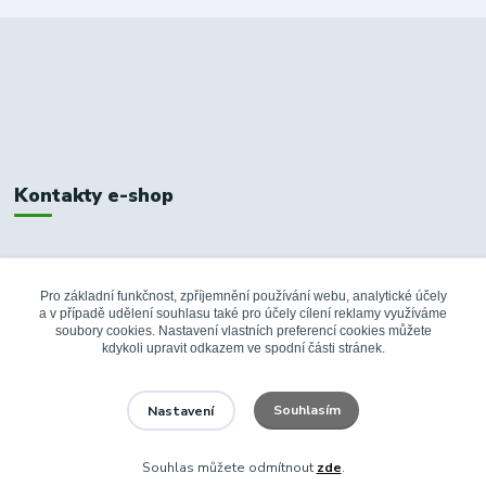
Kontakty e-shop
+420 326 748 155
10:00-14:00
Pro základní funkčnost, zpříjemnění používání webu, analytické účely
a v případě udělení souhlasu také pro účely cílení reklamy využíváme
info@fanshopbkboleslav.cz
soubory cookies. Nastavení vlastních preferencí cookies můžete
kdykoli upravit odkazem ve spodní části stránek.
Souhlasím
Nastavení
Souhlas můžete odmítnout
zde
.