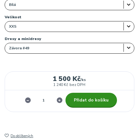
Velikost
Dresy a minidresy
1 500 Kč
/
ks
1 240 Kč
bez DPH
Přidat do košíku
Do oblíbených