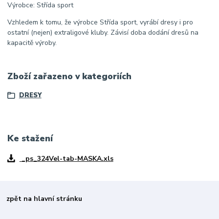
Výrobce: Střída sport
Vzhledem k tomu, že výrobce Střída sport, vyrábí dresy i pro
ostatní (nejen) extraligové kluby. Závisí doba dodání dresů na
kapacitě výroby.
Zboží zařazeno v kategoriích
DRESY
Ke stažení
_ps_324Vel-tab-MASKA.xls
zpět na hlavní stránku