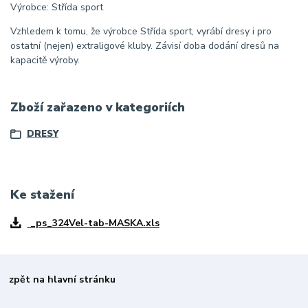
Výrobce: Střída sport
Vzhledem k tomu, že výrobce Střída sport, vyrábí dresy i pro
ostatní (nejen) extraligové kluby. Závisí doba dodání dresů na
kapacitě výroby.
Zboží zařazeno v kategoriích
DRESY
Ke stažení
_ps_324Vel-tab-MASKA.xls
zpět na hlavní stránku