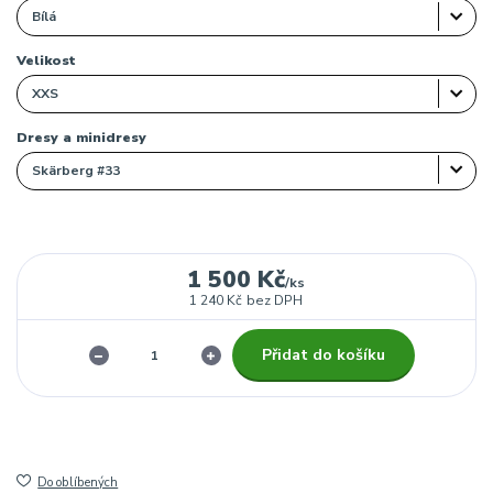
Velikost
Dresy a minidresy
1 500 Kč
/
ks
1 240 Kč
bez DPH
Přidat do košíku
Do oblíbených