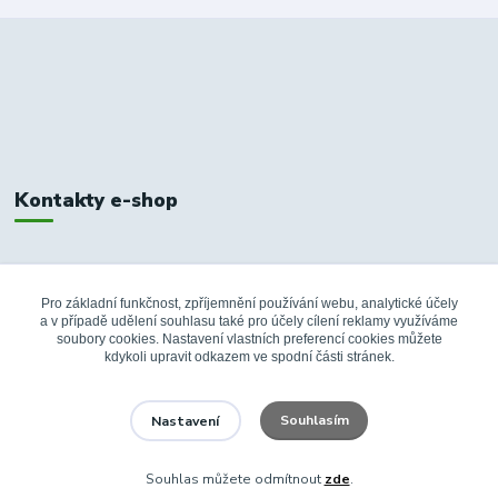
Kontakty e-shop
+420 326 748 155
10:00-14:00
Pro základní funkčnost, zpříjemnění používání webu, analytické účely
a v případě udělení souhlasu také pro účely cílení reklamy využíváme
info@fanshopbkboleslav.cz
soubory cookies. Nastavení vlastních preferencí cookies můžete
kdykoli upravit odkazem ve spodní části stránek.
Souhlasím
Nastavení
Souhlas můžete odmítnout
zde
.