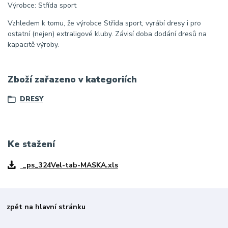
Výrobce: Střída sport
Vzhledem k tomu, že výrobce Střída sport, vyrábí dresy i pro
ostatní (nejen) extraligové kluby. Závisí doba dodání dresů na
kapacitě výroby.
Zboží zařazeno v kategoriích
DRESY
Ke stažení
_ps_324Vel-tab-MASKA.xls
zpět na hlavní stránku