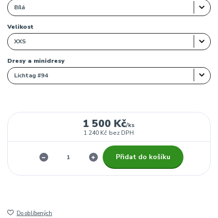
Velikost
Dresy a minidresy
1 500 Kč
/
ks
1 240 Kč
bez DPH
Přidat do košíku
Do oblíbených