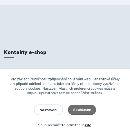
Kontakty e-shop
+420 326 748 155
10:00-14:00
Pro základní funkčnost, zpříjemnění používání webu, analytické účely
a v případě udělení souhlasu také pro účely cílení reklamy využíváme
info@fanshopbkboleslav.cz
soubory cookies. Nastavení vlastních preferencí cookies můžete
kdykoli upravit odkazem ve spodní části stránek.
Souhlasím
Nastavení
Souhlas můžete odmítnout
zde
.