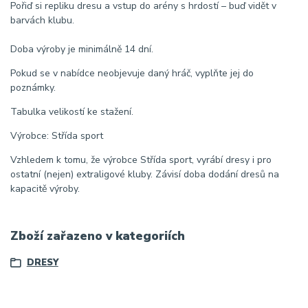
Pořiď si repliku dresu a vstup do arény s hrdostí – buď vidět v
barvách klubu.
Doba výroby je minimálně 14 dní.
Pokud se v nabídce neobjevuje daný hráč, vyplňte jej do
poznámky.
Tabulka velikostí ke stažení.
Výrobce: Střída sport
Vzhledem k tomu, že výrobce Střída sport, vyrábí dresy i pro
ostatní (nejen) extraligové kluby. Závisí doba dodání dresů na
kapacitě výroby.
Zboží zařazeno v kategoriích
DRESY