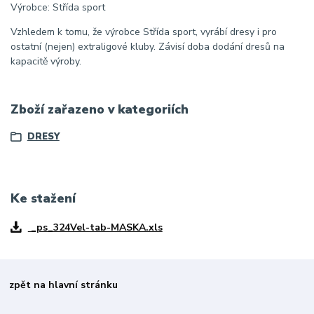
Výrobce: Střída sport
Vzhledem k tomu, že výrobce Střída sport, vyrábí dresy i pro
ostatní (nejen) extraligové kluby. Závisí doba dodání dresů na
kapacitě výroby.
Zboží zařazeno v kategoriích
DRESY
Ke stažení
_ps_324Vel-tab-MASKA.xls
zpět na hlavní stránku