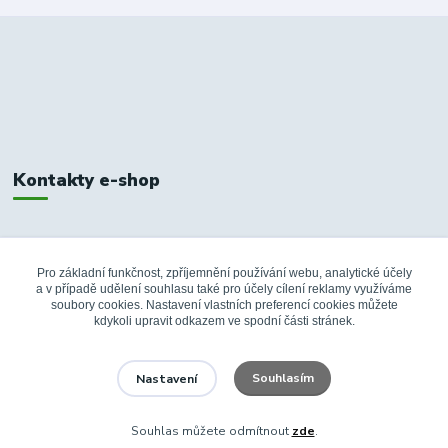
Kontakty e-shop
+420 326 748 155
10:00-14:00
Pro základní funkčnost, zpříjemnění používání webu, analytické účely
a v případě udělení souhlasu také pro účely cílení reklamy využíváme
info@fanshopbkboleslav.cz
soubory cookies. Nastavení vlastních preferencí cookies můžete
kdykoli upravit odkazem ve spodní části stránek.
Souhlasím
Nastavení
Souhlas můžete odmítnout
zde
.