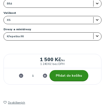
Velikost
Dresy a minidresy
1 500 Kč
/
ks
1 240 Kč
bez DPH
Přidat do košíku
Do oblíbených