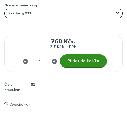
Dresy a minidresy
260 Kč
/
ks
215 Kč
bez DPH
Přidat do košíku
Číslo
52
produktu:
Do oblíbených