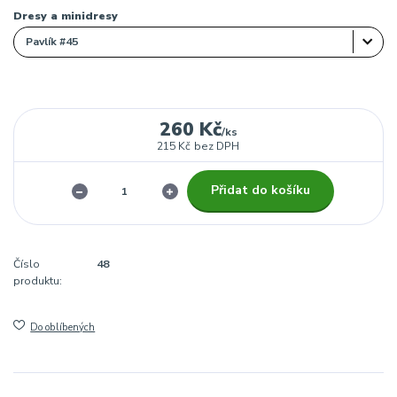
Dresy a minidresy
260 Kč
/
ks
215 Kč
bez DPH
Přidat do košíku
Číslo
48
produktu:
Do oblíbených