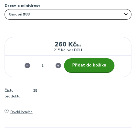
Dresy a minidresy
260 Kč
/
ks
215 Kč
bez DPH
Přidat do košíku
Číslo
35
produktu:
Do oblíbených