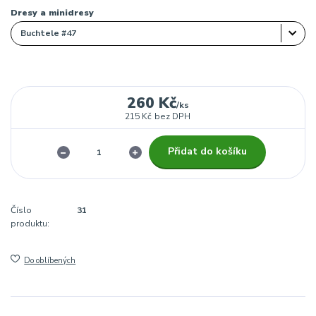
Dresy a minidresy
260 Kč
/
ks
215 Kč
bez DPH
Přidat do košíku
Číslo
31
produktu:
Do oblíbených