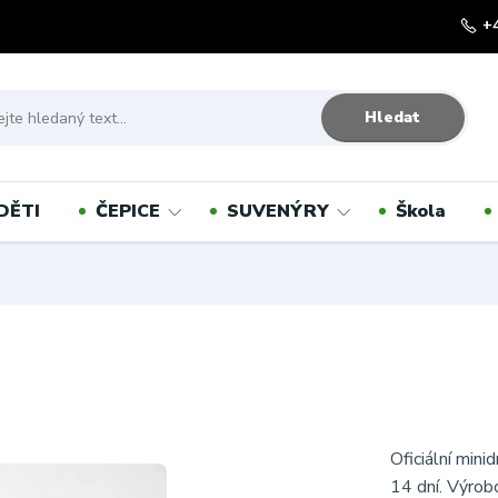
+
Hledat
DĚTI
ČEPICE
SUVENÝRY
Škola
Oficiální min
14 dní. Výrob