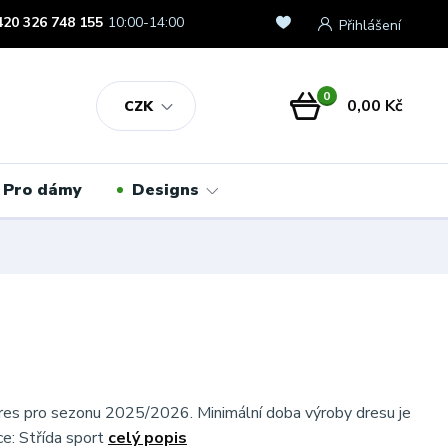
420 326 748 155
10:00-14:00
Přihlášení
0
0,00 Kč
CZK
Pro dámy
Designs
idres pro sezonu 2025/2026. Minimální doba výroby dresu je
ce: Střída sport
celý popis