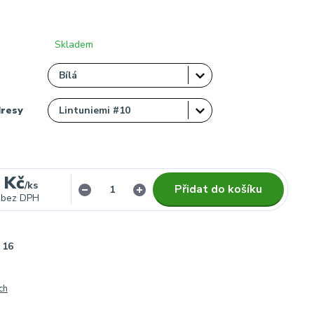
Skladem
dresy
 Kč
/
ks
Přidat do košíku
bez DPH
16
ch