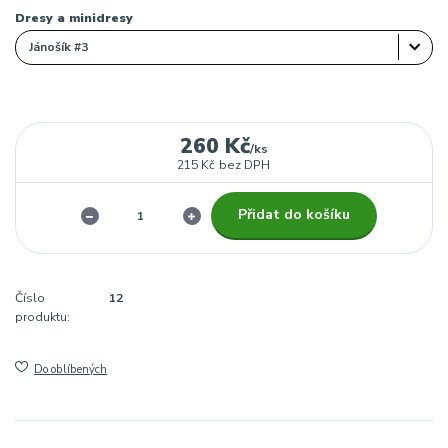
Dresy a minidresy
260 Kč
/
ks
215 Kč
bez DPH
Přidat do košíku
Číslo
12
produktu:
Do oblíbených