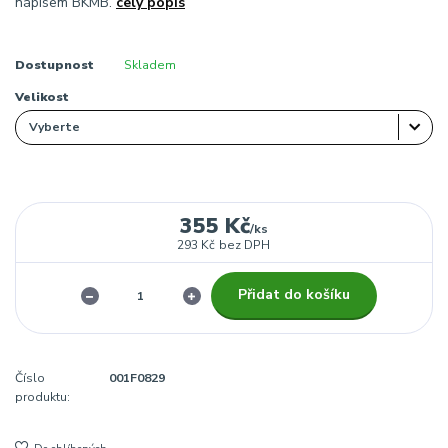
nápisem BKMB.
celý popis
Dostupnost
Skladem
Velikost
355 Kč
/
ks
293 Kč
bez DPH
Přidat do košíku
Číslo
001F0829
produktu: