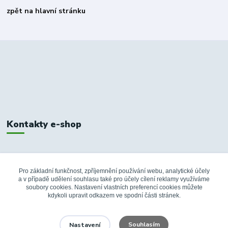
zpět na hlavní stránku
Kontakty e-shop
+420 326 748 155
10:00-14:00
Pro základní funkčnost, zpříjemnění používání webu, analytické účely
a v případě udělení souhlasu také pro účely cílení reklamy využíváme
info@fanshopbkboleslav.cz
soubory cookies. Nastavení vlastních preferencí cookies můžete
kdykoli upravit odkazem ve spodní části stránek.
Souhlasím
Nastavení